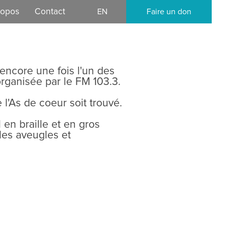
ropos
Contact
EN
Faire un don
mission
ocratique
 encore une fois l'un des
organisée par le FM 103.3.
l'As de coeur soit trouvé.
en braille et en gros
les aveugles et