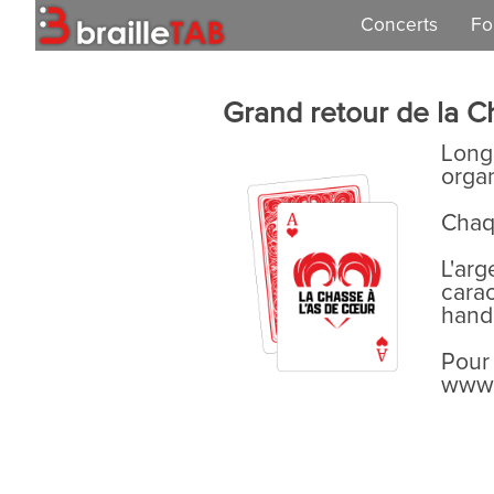
Concerts
Fo
Concert 2026
Grand retour de la C
Concert 2025
Longu
organ
Concert 2024
Chaqu
Concert 2023
L'arg
Concert 2021
cara
hand
Concert 2019
Pour 
www.