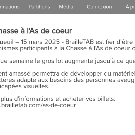
rmations
Partitions
Média
Connexion
À p
EzGuit
Notre 
hasse à l'As de coeur
Vie dém
euil – 15 mars 2025 - BrailleTAB est fier d’être
ismes participants à la Chasse à l'As de coeur 
e semaine le gros lot augmente jusqu'à ce que 
ent amassé permettra de développer du matériel 
ctères adapté aux besoins des personnes aveug
icapées visuelles.
plus d'informations et acheter vos billets:
brailletab.com/as-de-coeur